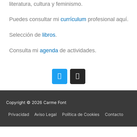
literatura, cultura y feminismo.
Puedes consultar mi
currículum
profesional aquí.
Selección de
libros
.
Consulta mi
agenda
de actividades.
T
I
w
n
i
s
t
t
t
a
Copyright © 2026
Carme Font
e
g
Privacidad
Aviso Legal
Política de Cookies
Contacto
r
r
a
m