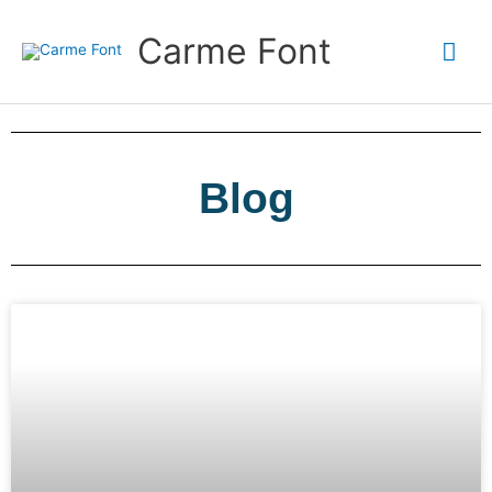
Ir
Me
al
Carme Font
contenido
prin
Blog