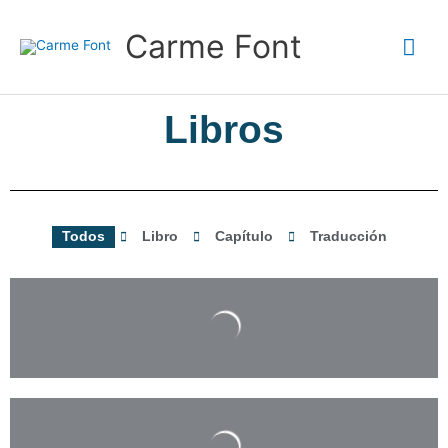
Ir
Me
al
Carme Font
contenido
prin
Libros
Todos
Libro
Capítulo
Traducción